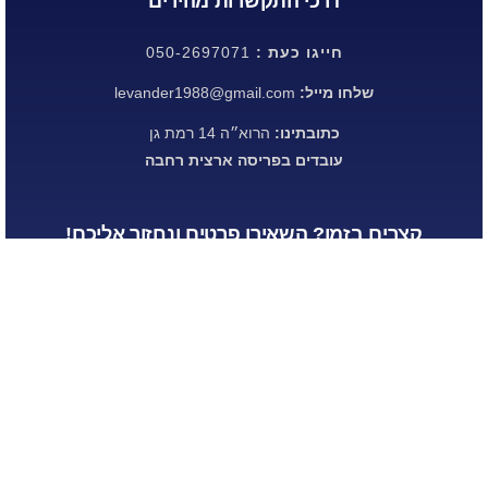
דרכי התקשרות מהירים
חייגו כעת :
050-2697071
שלחו מייל:
levander1988@gmail.com
כתובתינו:
הרוא״ה 14 רמת גן
עובדים בפריסה ארצית רחבה
קצרים בזמן? השאירו פרטים ונחזור אליכם!
שליחה