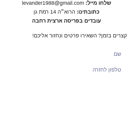
שלחו מייל:
levander1988@gmail.com
כתובתינו:
הרוא״ה 14 רמת גן
עובדים בפריסה ארצית רחבה
קצרים בזמן? השאירו פרטים ונחזור אליכם!
שליחה
עקבו אחרינו: