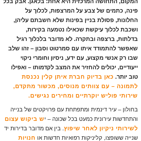
המקום, התחושה המרכזית היא אחת: בלאגן. אבק בכל
פינה, כתמים של צבע על המרצפות, לכלוך על
החלונות, פסולת בניין בפינות שלא חשבתם עליהן,
ושכבת לכלוך עיקשת שכאילו נטמעה בקירות,
בדלתות, ברצפה ובתקרה. לא מדובר בלכלוך רגיל
שאפשר להתמודד איתו עם סמרטוט וסבון – זהו שלב
שבו רק אנשי מקצוע, עם ידע, ניסיון וחומרי ניקוי
ייעודיים, יכולים להחזיר את המצב לקדמותו – ואפילו
טוב יותר.
כאן בדיוק חברת איתן קלין נכנסת
לתמונה – עם צוותים מנוסים, מכשור מתקדם,
שירותי פוליש יוקרתיים ומחירים נגישים.
בחולון – עיר דינמית ומתפתחת עם פרויקטים של בנייה
והתחדשות עירונית כמעט בכל שכונה – י
ש ביקוש עצום
לשירותי ניקיון לאחר שיפוץ
. בין אם מדובר בדירות יד
שנייה ששופצו, קליניקות רפואיות חדשות או
חנויות